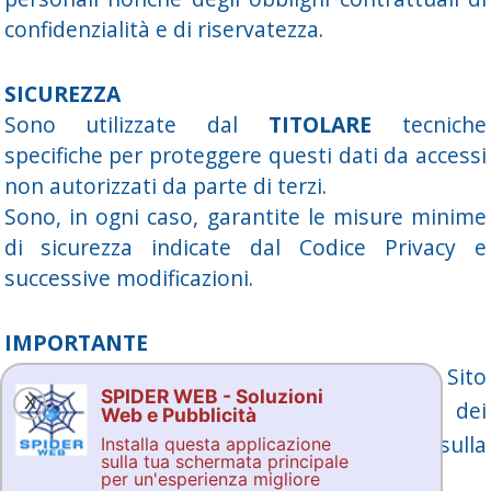
confidenzialità e di riservatezza.
SICUREZZA
Sono utilizzate dal
TITOLARE
tecniche
specifiche per proteggere questi dati da accessi
non autorizzati da parte di terzi.
Sono, in ogni caso, garantite le misure minime
di sicurezza indicate dal Codice Privacy e
successive modificazioni.
IMPORTANTE
Nel portare a termine un ordine nel nostro Sito
SPIDER WEB - Soluzioni
X
e/o cliccando
"INVIA"
su uno qualsiasi dei
Web e Pubblicità
nostri form accetterete queste regole sulla
Installa questa applicazione
sulla tua schermata principale
privacy.
per un'esperienza migliore