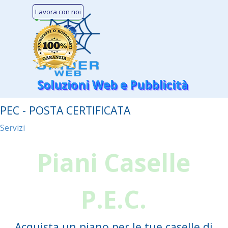
Vai ai contenuti
Lavora con noi
Salta menù
Soluzioni Web e Pubblicità
PEC - POSTA CERTIFICATA
Servizi
Piani Caselle
P.E.C.
Acquista un piano per le tue caselle di