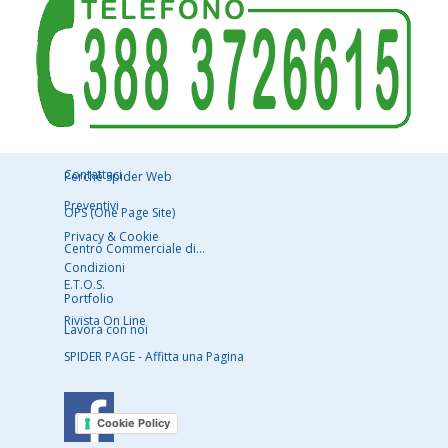
Contattaci
Perchè Spider Web
Preventiv
i
OPS (One Page Site)
Privacy & Cookie
Centro Commerciale di...
Condizioni
E.T.O.S.
Portfolio
Rivista On Line
Lavora con noi
SPIDER PAGE - Affitta una Pagina
Privacy Policy
Cookie Policy