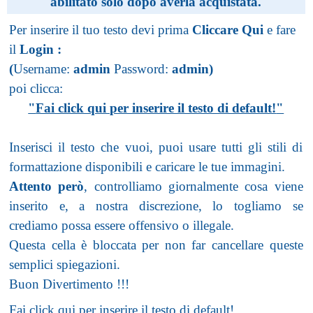
abilitato solo dopo averla acquistata.
Per inserire il tuo testo devi prima
Cliccare Qui
e fare
il
Login
:
(
Username:
admin
Password:
admin)
poi clicca:
"
Fai click qui per inserire il testo di default!
"
Inserisci il testo che vuoi, puoi usare tutti gli stili di
formattazione disponibili e caricare le tue immagini.
Attento però
, controlliamo giornalmente cosa viene
inserito e, a nostra discrezione, lo togliamo se
crediamo possa essere offensivo o illegale.
Questa cella è bloccata per non far cancellare queste
semplici spiegazioni.
Buon Divertimento !!!
Fai click qui per inserire il testo di default!