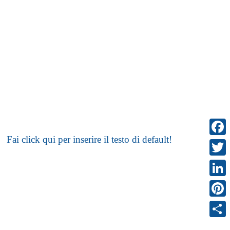
Fai click qui per inserire il testo di default!
Faceb
Twitte
Linke
Pinter
Condi