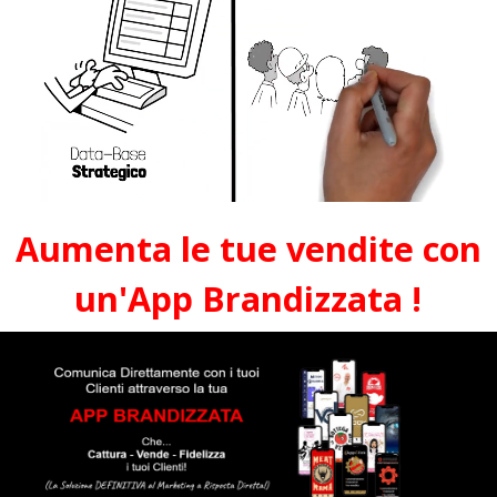
Aumenta le tue vendite con
un'App Brandizzata !